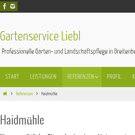
Zum
Inhalt
springen
Gartenservice Liebl
Professionelle Garten- und Landschaftspflege in Breite
Zum
START
LEISTUNGEN
REFERENZEN
PROFIL
Inhalt
springen
Start
Referenzen
Haidmühle
Haidmühle