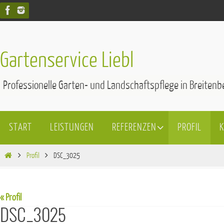
Zum
Inhalt
springen
Gartenservice Liebl
Professionelle Garten- und Landschaftspflege in Breite
Zum
START
LEISTUNGEN
REFERENZEN
PROFIL
Inhalt
springen
Start
Profil
DSC_3025
« Profil
DSC_3025